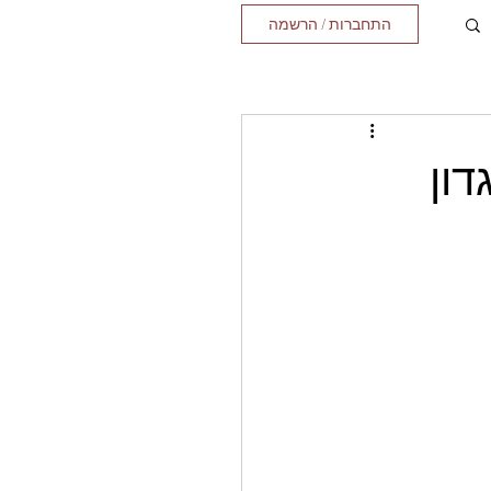
התחברות / הרשמה
דון