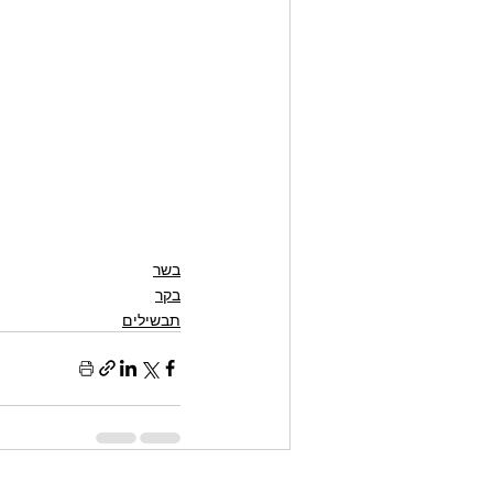
בשר
בקר
תבשילים