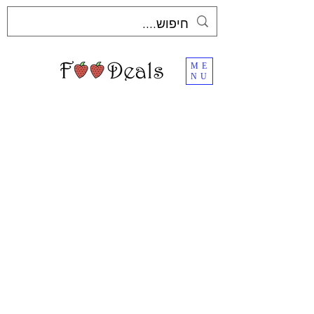
ME
NU