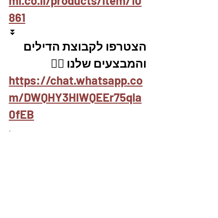
mi.co.il/products/item/10
861
⏬
הצטרפו לקבוצת הדילים 
והמבצעים שלנו 👇🏽
https://chat.whatsapp.co
m/DWQHY3HIWQEEr75qla
0fEB
.