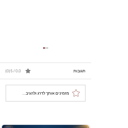
תגובות
0.0 / 5 ‏(0)
מתכון מנצח עוגת מייפל
מזמינים אותך לדרג ולהגיב...
שוקולד בחושה וקלה - זיוה
כהן