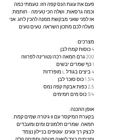
פעם את עוגת הנס קפה הזו. טעמתי כמה 
וכמה גרסאות, ושלה הכי טעימה - חותמת, 
אז לפני שאני מבקשת ממנה להכין לחג, אני 
מעלה לכם מתכון השראה, טעים טעים
מצרכים: 
4 כוסות קמח לבן
200 גרם חמאה רכה/נטורינה לפרווה
1 כף שמרים יבשים 
4 ביצים בגודל L מופרדות
3/4 1 כוס סוכר לבן
2.5 כפות אבקת קפה נמס 
3/4 כוס מים חמימים
אופן ההכנה:
בקערת המיקסר עם וו גיטרה שמים קמח, 
חמאה, שמרים חלמונים ומים ומעבדים 
לבצק רך ונעים. עוטפים בניילון נצמד 
ומניחים בצד לשעה מנוחה ותפיחה קלה.