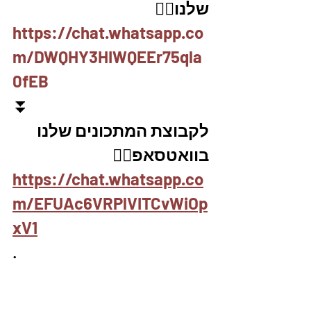
שלנו👇🏽
https://chat.whatsapp.co
m/DWQHY3HIWQEEr75qla
0fEB
⏬
לקבוצת המתכונים שלנו 
בוואטסאפ👇🏽
https://chat.whatsapp.co
m/EFUAc6VRPlVITCvWiOp
xV1
.