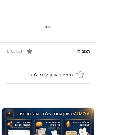
תגובות
0.0 / 5 ‏(0)
מתכון מנצח עוגת מייפל
מזמינים אותך לדרג ולהגיב...
שוקולד בחושה וקלה - זיוה
כהן