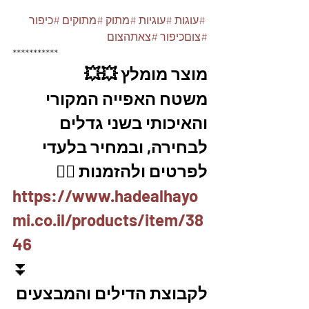
#עוגות
#עוגיות
#מתוק
#מתוקים
#כיפור
#צוםכיפור
#צאתהצום
***********
מוצר מומלץ 💥💥
משטח האפייה המקורי 
והאיכותי בשני גדלים 
לבחירה, ובמחיר בלעדי
לפרטים ולהזמנות 👇🏼
https://www.hadealhayo
mi.co.il/products/item/38
46
⏬
לקבוצת הדילים והמבצעים 