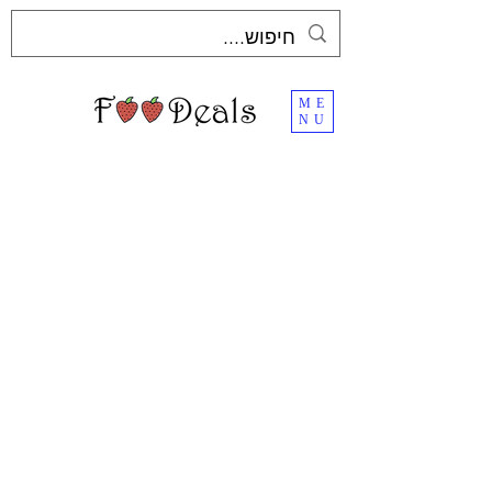
ME
NU