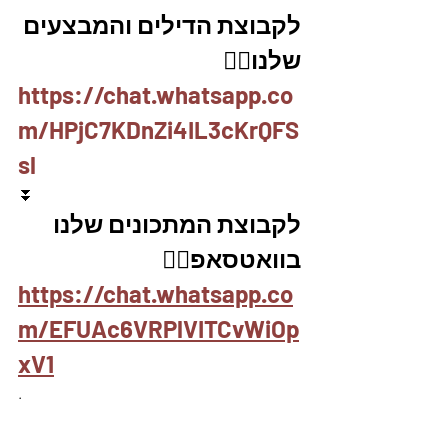
לקבוצת הדילים והמבצעים 
שלנו👇🏽
https://chat.whatsapp.co
m/HPjC7KDnZi4IL3cKrQFS
sl
⏬
לקבוצת המתכונים שלנו 
בוואטסאפ👇🏽
https://chat.whatsapp.co
m/EFUAc6VRPlVITCvWiOp
xV1
.