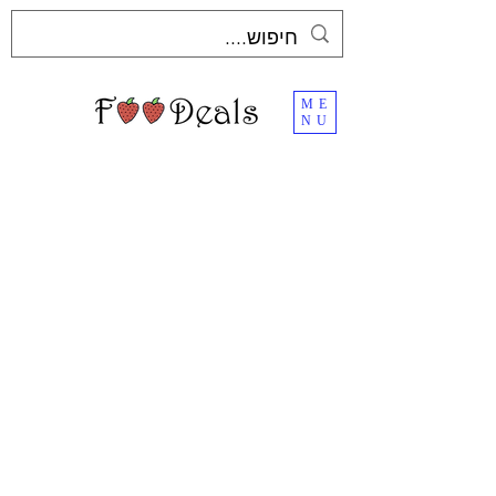
ME
NU