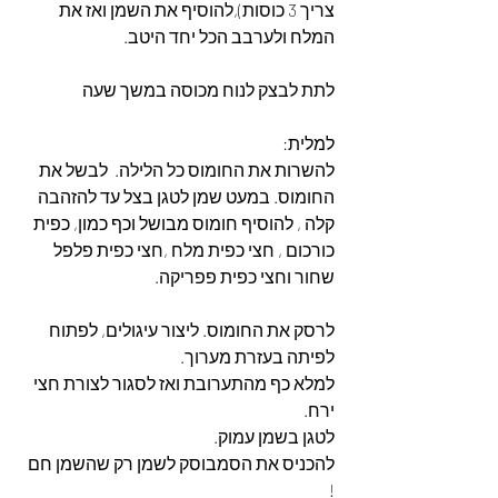
צריך 3 כוסות),להוסיף את השמן ואז את 
המלח ולערבב הכל יחד היטב.  
לתת לבצק לנוח מכוסה במשך שעה 
למלית: 
להשרות את החומוס כל הלילה.  לבשל את 
החומוס. במעט שמן לטגן בצל עד להזהבה 
קלה , להוסיף חומוס מבושל וכף כמון, כפית 
כורכום , חצי כפית מלח ,חצי כפית פלפל 
שחור וחצי כפית פפריקה. 
לרסק את החומוס. ליצור עיגולים, לפתוח 
לפיתה בעזרת מערוך. 
למלא כף מהתערובת ואז לסגור לצורת חצי 
ירח. 
לטגן בשמן עמוק. 
להכניס את הסמבוסק לשמן רק שהשמן חם 
! 