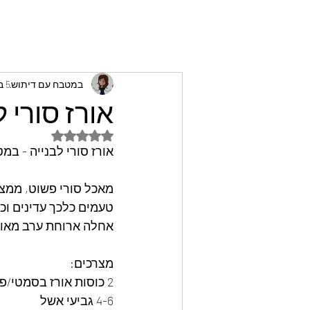
במטבח עם דיתוש
5 ביולי 2023
אורז סורי 
דירוג של NaN מתוך 5 כוכבים
אורז סורי לבנייה - במ
מאכל סורי פשוט, ממצר
טעמים כלכך עדינים וכ
אחלה ארוחת ערב מאוז
מצרכים: 
2 כוסות אורז בסמטי/פרסי
4-6 גביעי אשל