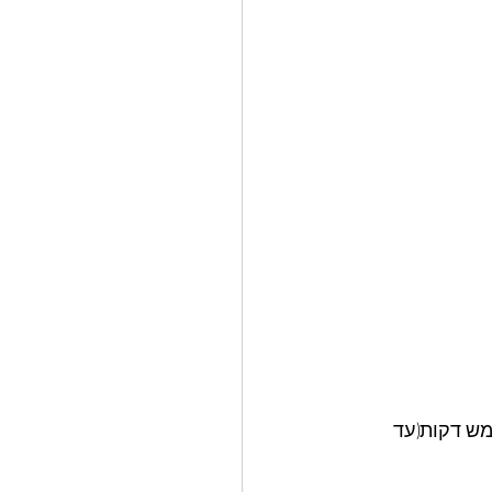
מש דקות(עד 