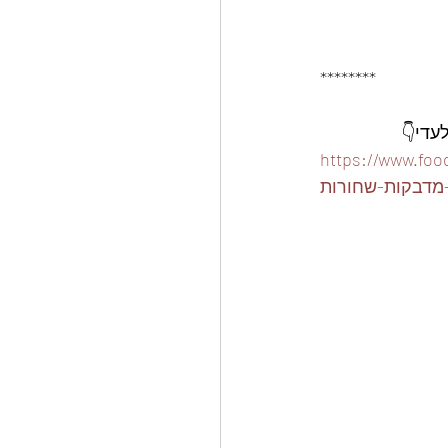
********
ארז-15-קופסאות-פלסטיק-310-
מדבקות-שחורות