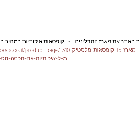
ז התבלינים - 15 קופסאות איכותיות במחיר בלעדי👇
https://www.foodeals.co.il/product-page/מ
מ-ל-איכותיות-עם-מכסה-סט-