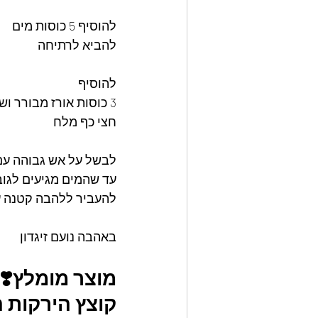
להוסיף 5 כוסות מים
להביא לרתיחה
להוסיף
3 כוסות אורז מבורר ושטוף
חצי כף מלח
לבשל על אש גבוהה עם
עד שהמים מגיעים לגוב
להעביר ללהבה קטנה על אש
באהבה נועם זיגדון 
מוצר מומלץ❣️
קוצץ הירקות המקורי aster slicer