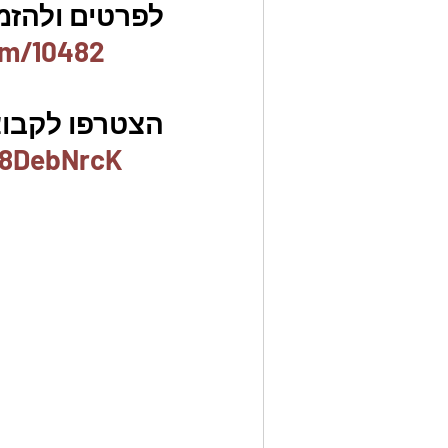
לפרטים ולהזמנו
em/10482
הצטרפו לקבוצת
x8DebNrcK