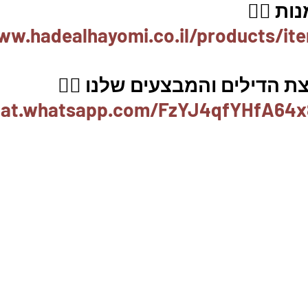
ת 👇🏼
ww.hadealhayomi.co.il/products/it
 הדילים והמבצעים שלנו 👇🏽
chat.whatsapp.com/FzYJ4qfYHfA64