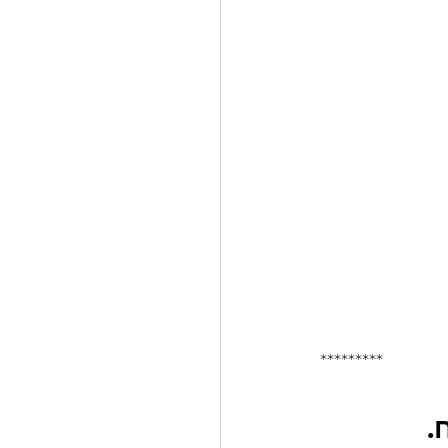
*********