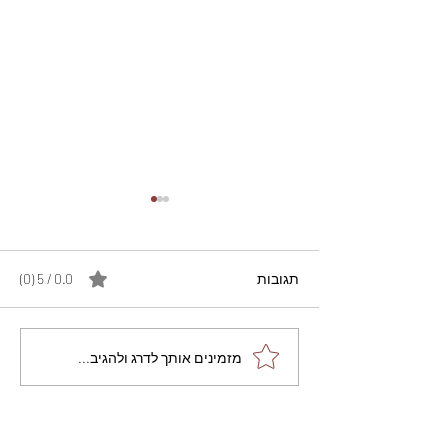
תגובות
0.0 / 5 ‏(0)
מתכון מנצח עוגת מייפל
מזמינים אותך לדרג ולהגיב...
שוקולד בחושה וקלה - זיוה
כהן