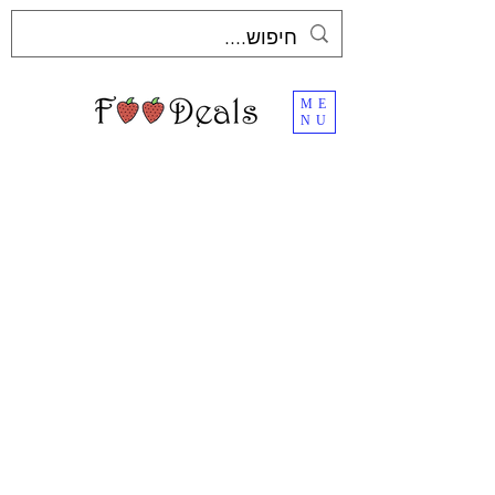
ME
NU