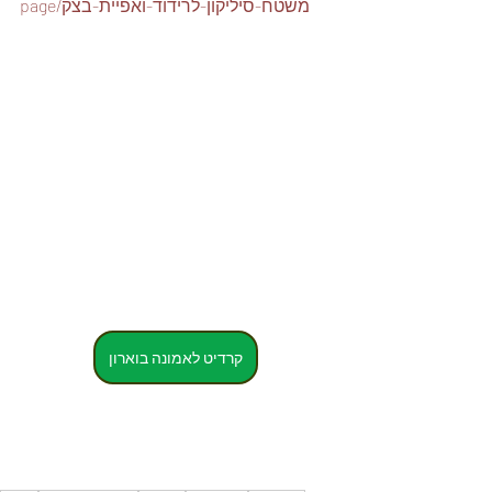
page/משטח-סיליקון-לרידוד-ואפיית-בצק
קרדיט לאמונה בוארון