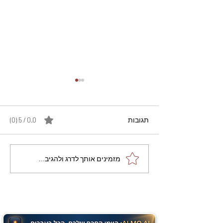
תגובות
0.0 / 5 ‏(0)
מתכון מנצח עוגת מייפל
מזמינים אותך לדרג ולהגיב...
שוקולד בחושה וקלה - זיוה
כהן