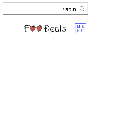
ME
NU