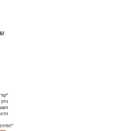
שם
*קוד הה
ניתן
חשוב 
הרוו
*המינימו