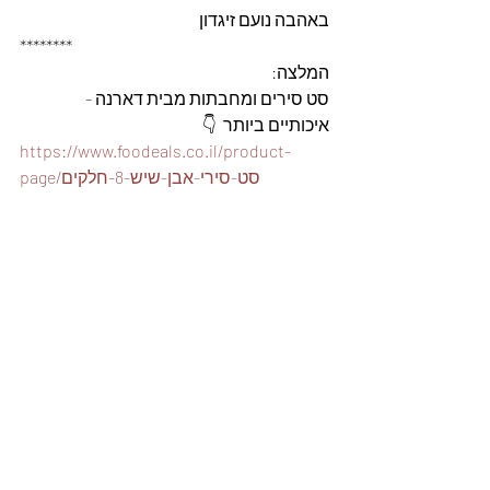
באהבה נועם זיגדון 
********
המלצה: 
סט סירים ומחבתות מבית דארנה - 
איכותיים ביותר  👇
https://www.foodeals.co.il/product-
page/סט-סירי-אבן-שיש-8-חלקים