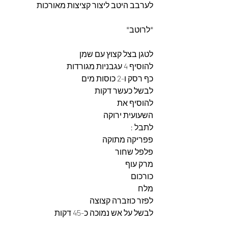
לערבב היטב ליצור קציצות מאורכות
*לרוטב*
לטגן בצל קצוץ עם שמן
להוסיף 4 עגבניות מגורדות
כף רסק ו-2 כוסות מים
לבשל כעשר דקות
להוסיף את
השעועית ירוקה
לתבל :
פפריקה מתוקה
פלפל שחור
מרק עוף
כורכום
מלח
לפזר כוזברה קצוצה
לבשל על אש נמוכה כ-45 דקות