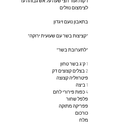
דקות ועוד חצי שעה על אש גבוהה עד 
לצימצום נוזלים
בתאבון נועם זיגדון 
*קציצות בשר עם שעועית ירוקה*
*לתערובת בשר*
1 ק"ג בשר טחון
2 בצלים קצוצים דק
פיטרוזליה קצוצה
1 ביצה
4 כפות פירורי לחם
פלפל שחור
פפריקה מתוקה
כורכום
מלח