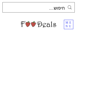
ME
NU