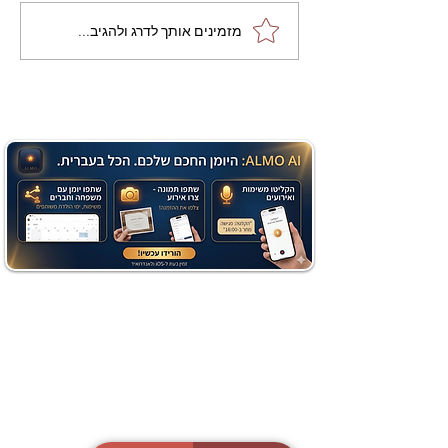
מתכון מנצח עוגת מייפל
מזמינים אותך לדרג ולהגיב...
שוקולד בחושה וקלה - זיוה
כהן