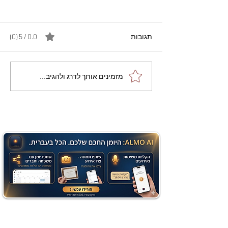
תגובות
0.0 / 5 ‏(0)
מתכון מנצח עוגת מייפל
מזמינים אותך לדרג ולהגיב...
שוקולד בחושה וקלה - זיוה
כהן