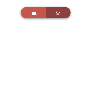
i
X
ברכות ואיחולים - אפליקציית הברכות של ישראל
ברכות ליום הולדת, ברכות
לחגים, ברכות לאירועים ועוד!
הורידו בחינם עכשיו ושלחו
ברכה לאהובים