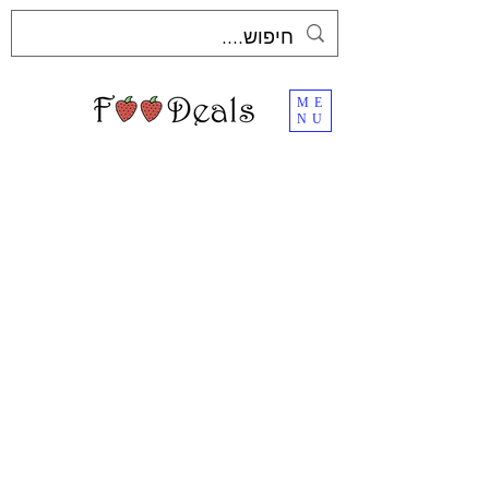
ME
NU