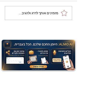
מתכון מנצח עוגת מייפל
מזמינים אותך לדרג ולהגיב...
שוקולד בחושה וקלה - זיוה
כהן