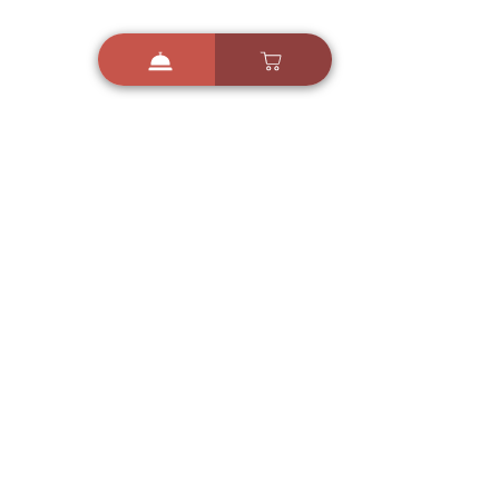
i
X
ברכות ואיחולים - אפליקציית הברכות של ישראל
ברכות ליום הולדת, ברכות
לחגים, ברכות לאירועים ועוד!
הורידו בחינם עכשיו ושלחו
ברכה לאהובים
הורדה