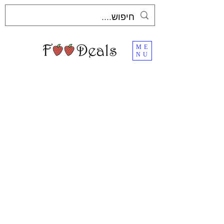
ME
NU