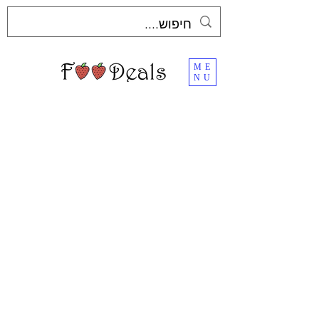
ME
NU