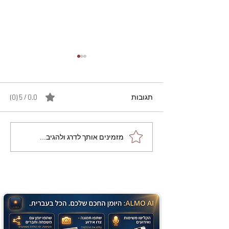
תגובות
0.0 / 5 ‏(0)
מתכון מנצח עוגת מייפל
מזמינים אותך לדרג ולהגיב...
שוקולד בחושה וקלה - זיוה
כהן