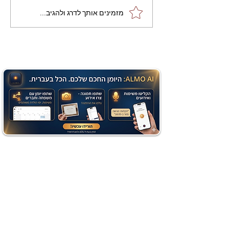
מתכון מנצח עוגת מייפל
מזמינים אותך לדרג ולהגיב...
שוקולד בחושה וקלה - זיוה
כהן