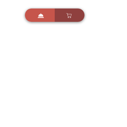
i
X
ברכות ואיחולים - אפליקציית הברכות של ישראל
ברכות ליום הולדת, ברכות
לחגים, ברכות לאירועים ועוד!
הורידו בחינם עכשיו ושלחו
ברכה לאהובים
הורדה