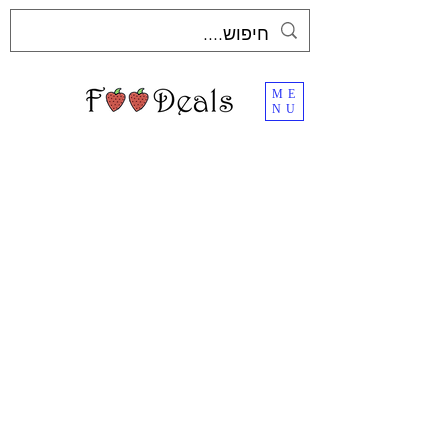
ME
NU