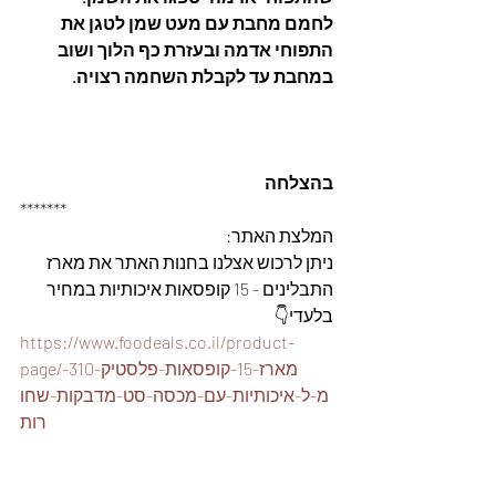
לחמם מחבת עם מעט שמן לטגן את 
התפוחי אדמה ובעזרת כף הלוך ושוב 
במחבת עד לקבלת השחמה רצויה.
בהצלחה
*******
המלצת האתר: 
ניתן לרכוש אצלנו בחנות האתר את מארז 
התבלינים - 15 קופסאות איכותיות במחיר 
בלעדי👇
https://www.foodeals.co.il/product-
page/מארז-15-קופסאות-פלסטיק-310-
מ-ל-איכותיות-עם-מכסה-סט-מדבקות-שחו
רות