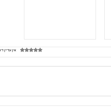
דירוג של 0 מתוך 5 כוכבים
אין עדיין די
מתכון מנצח עוגת מייפל שוקולד
בחושה וקלה - זיוה כהן