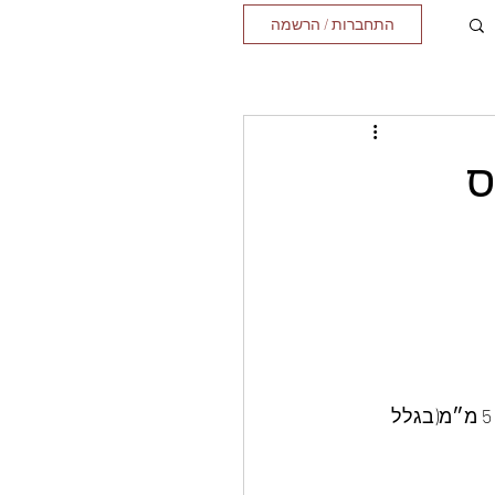
התחברות / הרשמה
ס
לחתוך עם סכין זיגזג חתכים(בזוית 45 מעלות בשני כיוונים-מקבלים צורת מעויינים) כל 5 מ״מ(בגלל 