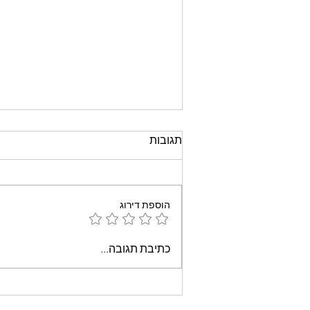
תגובות
הוספת דירוג
עוגת שוקולד קלה וממכרת
כתיבת תגובה...
שאופים במיקרוגל - אמונה
בוארון