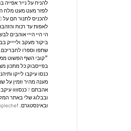
להניח על נייר אפייה ב
לפזר מעט מעט מלח הי
להכניס לתנור חם על 200 מעלות,
לאפות עד רכות והזהבה
הי היי הייי אוהבים לבש
ביקור מעקב ולייייק בב
שתפו וספרו לחבריכם.
״קובי השף הפשוט ממט
בפייסבוק כל מתכון מצ
כנסו עיקבו לייקו ותיה
מענה מהיר וזמין על שא
אהבתם ? כנסוווו עיקבוו
ובבלוג שלי באתר המלצ
ובאינסטגרם. kobythesimplechef