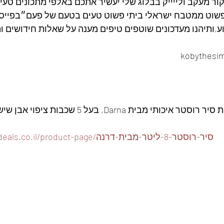
ור מעקב ולייייק בבלוג שלי יעשיר אתכם באלפי מתכונים טעימ
שוט ממטבח ישראלי ביתי פשוט טעים בטעם של פעם״בפייסבו
ע,ותיהנו מעדכונים שוטפים טיפים מענה על שאלות חידושים ו
י מבית Darna, בעל 5 שכבות ציפוי אבן שיש 👇🏽
https://www.foodeals.co.il/product-page/סיר-רוסטר-8-ליטר-מבית-דרנה