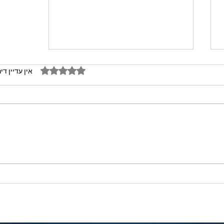
דירוג של 0 מתוך 5 כוכבים
אין עדיין די
מתכון מנצח עוגת מייפל שוקולד
בחושה וקלה - זיוה כהן