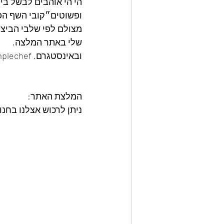
הי הי אוהבים לבשל ביק
ופשוטים״קובי השף הפ
מצולם לפי שלבי הביצו
שלי באתר המלצה, 
ובאינסטגרם. kobythesimplechef
המלצת האתר: 
ניתן לרכוש אצלנו בחנות סיר רוסטר איכות