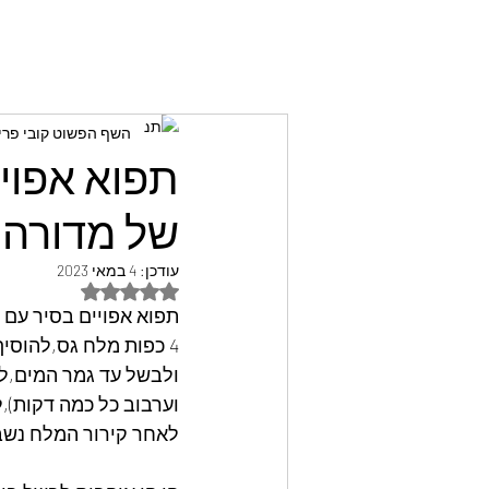
השף הפשוט קובי פרי
‎⁨תפוא אפו
של מדורה 
עודכן:
4 במאי 2023
דירוג של NaN מתוך 5 כוכבים
תפוא אפויים בסיר עם 
ולבשל עד גמר המים,לה
וערבוב כל כמה דקות),
לאחר קירור המלח נשבר