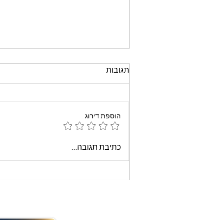
תגובות
הוספת דירוג
עוגת שוקולד קלה וממכרת
כתיבת תגובה...
שאופים במיקרוגל - אמונה
בוארון