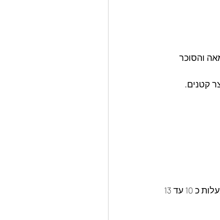
אה והסוכר 
ר קטנים.
5 בחצי מכמות העוגיות לקרוץ חור קטן במרכז , לאפות בתנור שחומם מראש ל- 180 מעלות כ 10 עד 13 