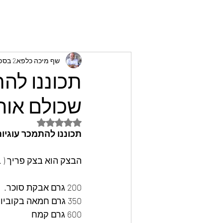
שף מיכה כלפא
2 בספט׳ 2024
תכוננו להת
שכולם אוה
דירוג של NaN מתוך 5 כוכבים
תכוננו להתמכר עוגיו
הבצק הוא בצק פריך ( בצק 2.3
200 גרם אבקת סוכר.
350 גרם חמאה בקוביות קטנות ורכות.
600 גרם קמח