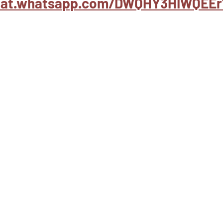
chat.whatsapp.com/DWQHY3HIWQEEr