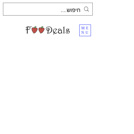
ME
NU