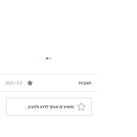
תגובות
0.0 / 5 ‏(0)
מתכון מנצח עוגת מייפל
מזמינים אותך לדרג ולהגיב...
שוקולד בחושה וקלה - זיוה
כהן