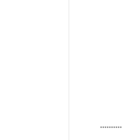
**********