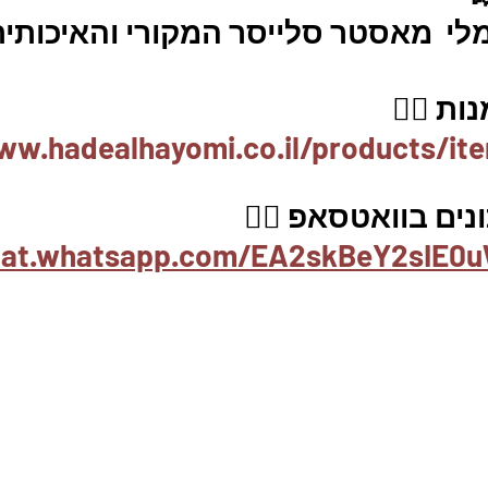
לי  מאסטר סלייסר המקורי והאיכותית
ת 👇🏼
ww.hadealhayomi.co.il/products/it
ים בוואטסאפ 👇🏽
chat.whatsapp.com/EA2skBeY2sIE0