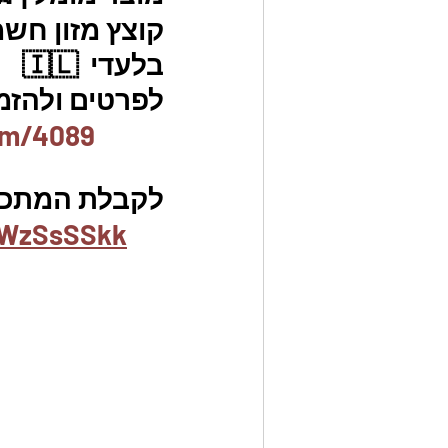
קוצץ מזון חשמ
בלעדי  🇮🇱
לפרטים ולהזמנו
em/4089
לקבלת המתכונ
uWzSsSSkk