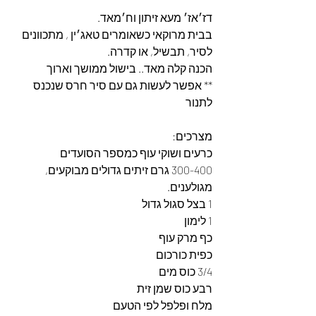
דז׳אז׳ מעא זיתון וח׳מאד.
בבית מרוקאי כשאומרים טאג׳ין , מתכוונים 
לסיר, תבשיל, או קדרה. 
הכנה קלה מאד.. בישול ממושך וארוך
** אפשר לעשות גם עם סיר חרס שנכנס 
לתנור
מצרכים:
כרעים ושוקי עוף כמספר הסועדים
300-400 גרם זיתים גדולים מבוקעים, 
מגולענים. 
1 בצל סגול גדול
1 לימון
כף מרק עוף
כפית כורכום
3/4 כוס מים
רבע כוס שמן זית
מלח ופלפל לפי הטעם