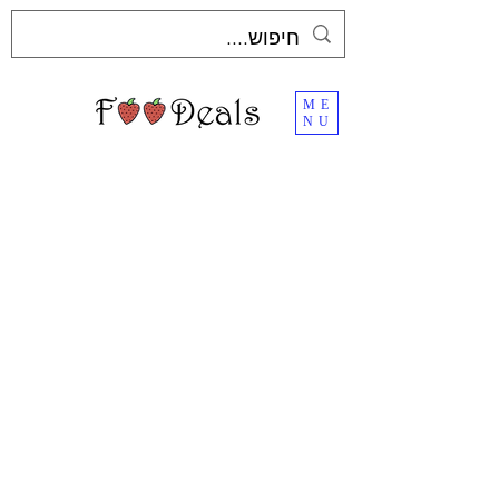
ME
NU