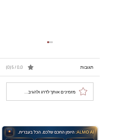
תגובות
0.0 / 5 ‏(0)
מתכון מנצח עוגת מייפל
מזמינים אותך לדרג ולהגיב...
שוקולד בחושה וקלה - זיוה
כהן