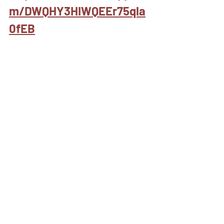
m/DWQHY3HIWQEEr75qla
0fEB