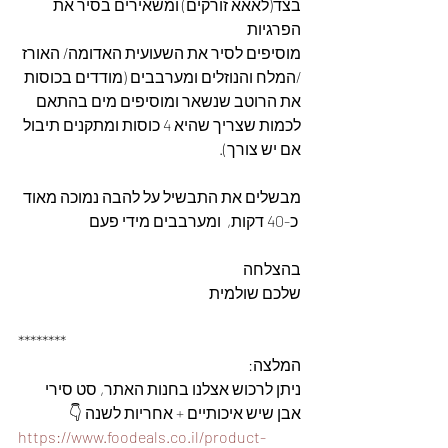
בצד(לאאא זורקים) ומשאירים בסיר את 
הפרגיות
מוסיפים לסיר את השעועית האדומה/ האורז 
/המלח והנוזלים ומערבבים (מודדים בכוסות 
את הרוטב שנשאר ומוסיפים מים בהתאם 
לכמות שצריך שהיא 4 כוסות ומתקנים תיבול 
אם יש צורך). 
מבשלים את התבשיל על להבה נמוכה מאוד 
 כ-40 דקות,  ומערבבים מידי פעם
בהצלחה
שלכם שולמית
********
המלצה: 
ניתן לרכוש אצלנו בחנות האתר, סט סירי 
אבן שיש איכותיים + אחריות לשנה 👇
https://www.foodeals.co.il/product-