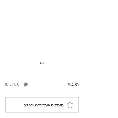
תגובות
0.0 / 5 ‏(0)
מתכון מנצח עוגת מייפל
מזמינים אותך לדרג ולהגיב...
שוקולד בחושה וקלה - זיוה
כהן