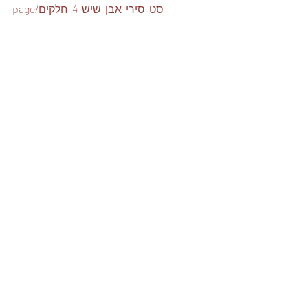
page/סט-סירי-אבן-שיש-4-חלקים