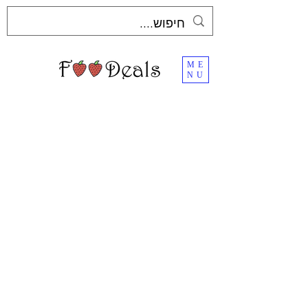
ME
NU