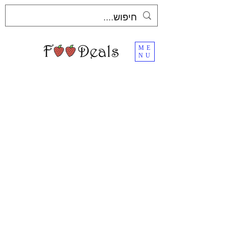
ME
NU