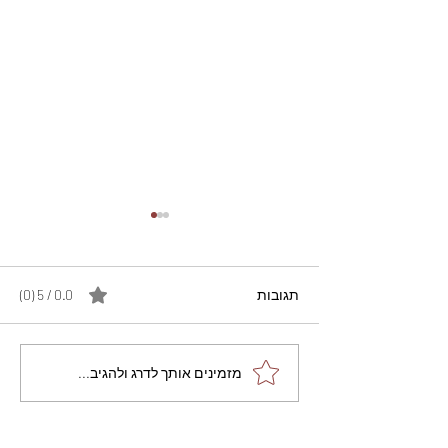
תגובות
0.0 / 5 ‏(0)
מתכון מנצח עוגת מייפל
מזמינים אותך לדרג ולהגיב...
שוקולד בחושה וקלה - זיוה
כהן