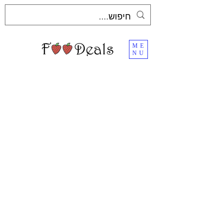
ME
NU