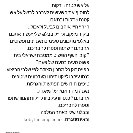
על אש קטנה 5 דקות,
להוסיף את השעועית לערבב לבשל על אש 
קטנה 5 דקות ובתאבון.
הי היי הייי אוהבים לבשל ולאכול!.
ביקור מעקב ולייייק בבלוג שלי יעשיר אתכם 
באלפי מתכונים טעימים מעניינים ופשוטים 
אהבתם ? שתפו וספרו לחבריכם.
״קובי השף הפשוט ממטבח ישראלי ביתי 
פשוט טעים בטעם של פעם״
בפייסבוק כל מתכון מצולם לפי שלבי הביצוע.
כנסו עיקבו לייקו ותיהנו מעדכונים שוטפים 
טיפים חידושים הפתעות והגרלות.
מענה מהיר וזמין על שאלות.
אהבתם ? כנסוווו עיקבווו ליייקוו תהנווו שתפו 
וספרו לחבריכם. 
ובבלוג שלי באתר המלצה. 
ובאינסטגרם. kobythesimplechef