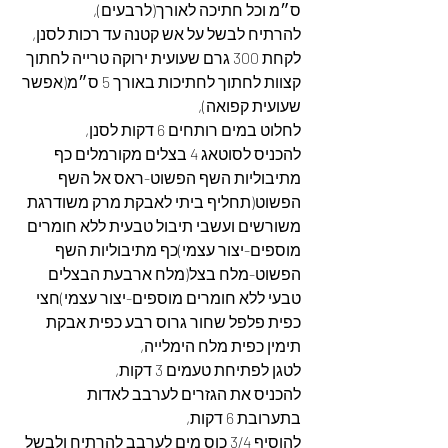
ס״מ וכל חתיכה לאורך(לרבעים),
להרתיח לבשל על אש קטנה עד רכות לסנן,
לקחת 300 גרם שעועית ירוקה טרייה לחתוך 
קצוות לחתוך לחתיכות באורך 5 ס״מ(אפשר 
שעועית קפואה),
לחלוט במים רותחים 6 דקות לסנן,
להכניס לסוטאג 4 בצלים מקורמלים כף 
מתיבוליות השף הפשוט-ראס אל השף 
הפשוט(תחליף ביתי לאבקת מרק משודרגת 
משורשים ועשבי תיבול טבעית ללא חומרים 
מוספים-יצור עצמי)כף מתיבוליות השף 
הפשוט-מלח בצל(מלח ארבעת הבצלים 
טבעי ללא חומרים מוספים-יצור עצמי)חצי 
כפית פלפל שחור גרוס רבע כפית אבקת 
תימין כפית מלח הימלייה,
לטגן לפתיחת טעמים 3 דקות,
להכניס את הגזרים לערבב לאדות 
בתערובת 6 דקות,
להוסיף 3/4 כוס מים לערבב להרתיח ולבשל 