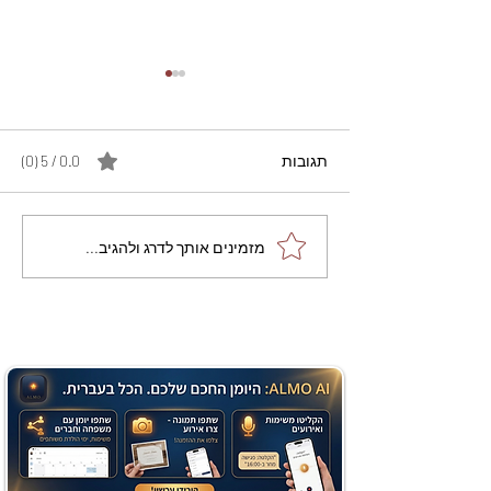
תגובות
0.0 / 5 ‏(0)
מתכון מנצח עוגת מייפל
מזמינים אותך לדרג ולהגיב...
שוקולד בחושה וקלה - זיוה
כהן