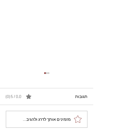
תגובות
0.0 / 5 ‏(0)
מתכון מנצח עוגת מייפל
מזמינים אותך לדרג ולהגיב...
שוקולד בחושה וקלה - זיוה