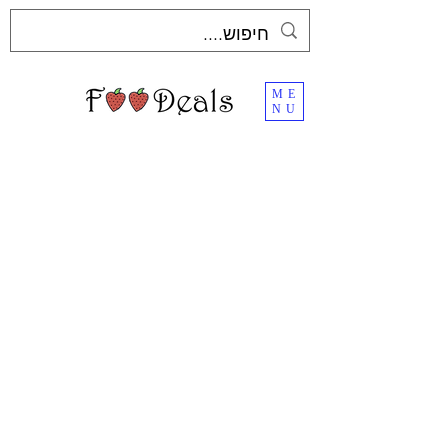
ME
NU