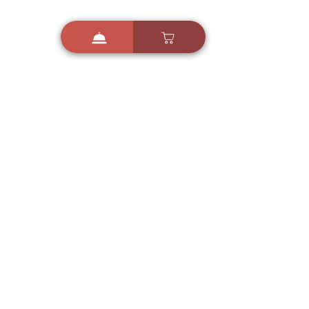
i
X
ברכות ואיחולים - אפליקציית הברכות של ישראל
ברכות ליום הולדת, ברכות
לחגים, ברכות לאירועים ועוד!
הורידו בחינם עכשיו ושלחו
ברכה לאהובים
הורדה