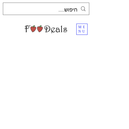
ME
NU