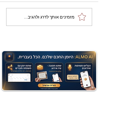
מתכון מנצח עוגת מייפל
מזמינים אותך לדרג ולהגיב...
שוקולד בחושה וקלה - זיוה
כהן