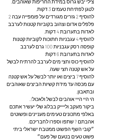
צילי יבש גרוס במידת החריפות שאוהבים,
לטגן לפתיחת טעמים 3 דקות,
להוסיף 2 גזרים מגורדים על פומפייה עבה 2 
פלפלים אדום וצהוב בקוביות קטנות לערבב 
לאדות בתערובת 4 דקות,
להוסיף 4 עגבניות חתוכות לקוביות קטנות 
קופסה רסק עגבניות 100 גרם לערבב 
לאדות בתערובת 6 דקותֿ
להוסיף כוס וחצי מים לערבב להרתיח לבשל 
על אש קטנה חצי שעה,
להוסיף 7 ביצים ואו יותר לבשל על אש קטנה 
עם מכסה עד מידת קשיות הביצים שאוהבים 
ובתאבון.
הי היי הייי אוהבים לבשל ולאכול!.
ביקור מעקב ולייייק בבלוג שלי יעשיר אתכם 
באלפי מתכונים טעימים מעניינים ופשוטים 
אהבתם ? שתפו וספרו לחבריכם.
״קובי השף הפשוט ממטבח ישראלי ביתי 
פשוט טעים בטעם של פעם״