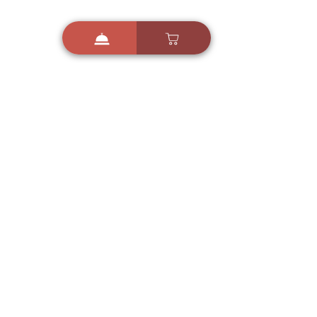
i
X
ברכות ואיחולים - אפליקציית הברכות של ישראל
ברכות ליום הולדת, ברכות
לחגים, ברכות לאירועים ועוד!
הורידו בחינם עכשיו ושלחו
ברכה לאהובים
הורדה