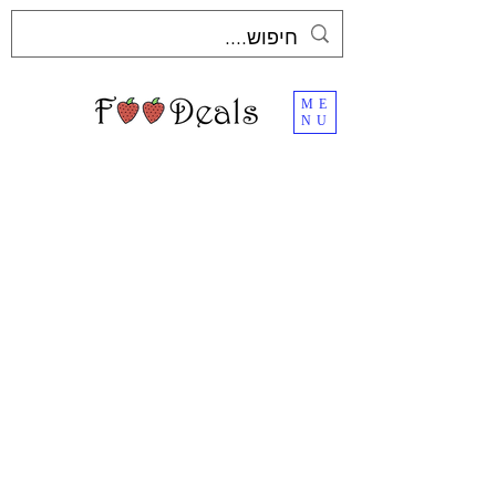
ME
NU