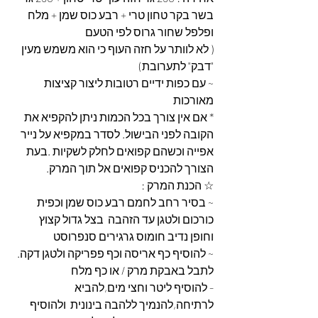
בשר בקר טחון טרי + רבע כוס שמן + מלח 
ופלפל שחור גרוס לפי הטעם
( לא לוותר על חזה העוף כי הוא משמש מעין 
"דבק" לתערובת) 
~ עם כפות ידיים רטובות ליצור קציצות 
מאורכות 
* אם אין צורך בכל הכמות ניתן להקפיא את 
הקובה לפני הבישול. לסדר במקפיא על נייר 
אפייה וכשהם קפואים לחלק לשקיות .בעת 
הצורך להכניס קפואים אל תוך המרק. 
☆ הכנת המרק :
~ בסיר רחב לחמם רבע כוס שמן וכפית 
כורכום ולטגן עד הזהבה  בצל גדול קצוץ 
וחופן נדיב חומוס גרגירים סנפרוסט
~ להוסיף כף אריסה וכף פפריקה ולטגן דקה. 
לתבל באבקת מרק / או כף מלח 
- להוסיף ליטר וחצי מים,להביא 
לרתיחה,להנמיך ללהבה בינונית  ולהוסיף 