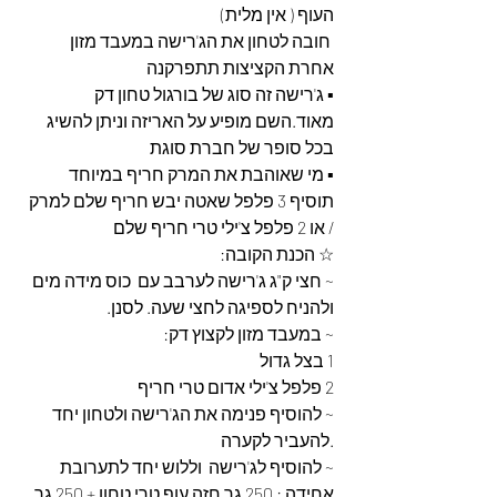
העוף ( אין מלית)
 חובה לטחון את הג'רישה במעבד מזון 
אחרת הקציצות תתפרקנה  
▪︎ ג'רישה זה סוג של בורגול טחון דק 
מאוד.השם מופיע על האריזה וניתן להשיג 
בכל סופר של חברת סוגת 
▪︎ מי שאוהבת את המרק חריף במיוחד 
תוסיף 3 פלפל שאטה יבש חריף שלם למרק 
/ או 2 פלפל צ'ילי טרי חריף שלם 
☆ הכנת הקובה:
~ חצי ק"ג ג'רישה לערבב עם  כוס מידה מים 
ולהניח לספיגה לחצי שעה. לסנן.
~ במעבד מזון לקצוץ דק:
1 בצל גדול
2 פלפל צ'ילי אדום טרי חריף 
~ להוסיף פנימה את הג'רישה ולטחון יחד 
.להעביר לקערה
~ להוסיף לג'רישה  וללוש יחד לתערובת 
אחידה : 250 גר חזה עוף טרי טחון + 250 גר 