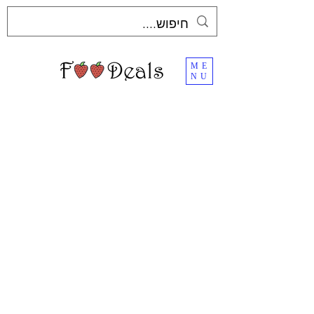
ME
NU