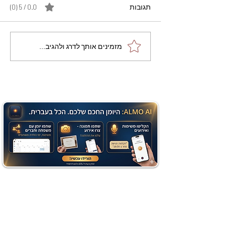
תגובות
0.0 / 5 ‏(0)
מתכון מנצח עוגת מייפל
מזמינים אותך לדרג ולהגיב...
שוקולד בחושה וקלה - זיוה
כהן