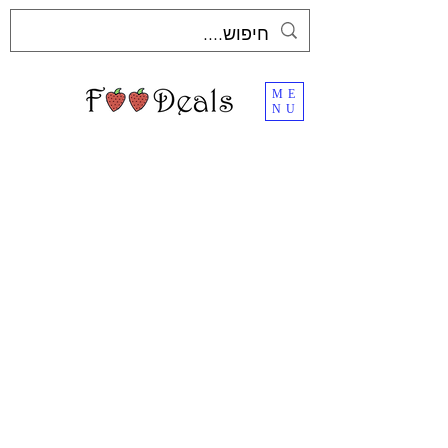
ME
NU