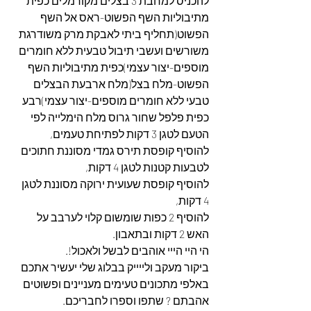
להכניס למחבת 3 בצלים מקורמלים כפית 
מתיבוליות השף הפשוט-ראס אל השף 
הפשוט(תחליף ביתי לאבקת מרק משודרגת 
משורשים ועשבי תיבול טבעית ללא חומרים 
מוספים-יצור עצמי)כפית מתיבוליות השף 
הפשוט-מלח בצל(מלח ארבעת הבצלים 
טבעי ללא חומרים מוספים-יצור עצמי)רבע 
כפית פלפל שחור גרוס מלח הימלייה לפי 
הטעם לטגן 3 דקות לפתיחת טעמים,
להוסיף קופסת תירס גמדי מסוננת חתוכים 
לטבעות קטנות לטגן 4 דקות,
להוסיף קופסת שעועית ירוקה מסוננת לטגן 
4 דקות,
להוסיף 2 כפות שומשום קלוי לערבב על 
האש 2 דקות ובתאבון.
הי היי הייי אוהבים לבשל ולאכול!.
ביקור מעקב ולייייק בבלוג שלי יעשיר אתכם 
באלפי מתכונים טעימים מעניינים ופשוטים 
אהבתם ? שתפו וספרו לחבריכם.