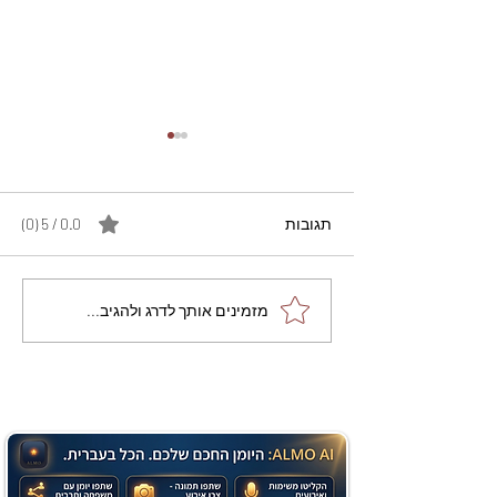
תגובות
0.0 / 5 ‏(0)
מתכון מנצח עוגת מייפל
מזמינים אותך לדרג ולהגיב...
שוקולד בחושה וקלה - זיוה
כהן