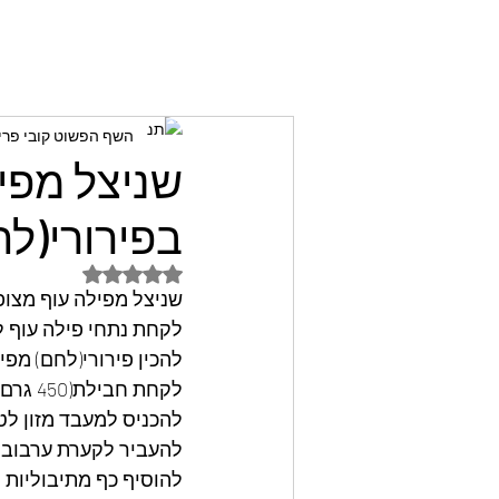
השף הפשוט קובי פרי
שניצל מפי
בפירורי(לח
דירוג של NaN מתוך 5 כוכבים
שניצל מפילה עוף מצופ
לקחת נתחי פילה עוף ל
להכין פירורי(לחם) מפיצ
לקחת חבילת(450 גרם)פיצפוצי אורז מלא ללא תוספת סוכר ומלח וללא גלוטן,
להכניס למעבד מזון לט
להעביר לקערת ערבוב,
להוסיף כף מתיבוליות