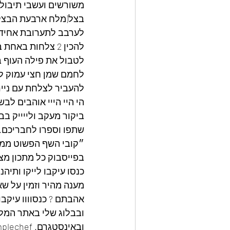
משורשים ועשבי תיבול 
בצל(מלח ארבעת הבצלים טבעי 
לערבב לתערובת אחידה
להכין 2 צלחות באחת ביצה ובאחת פירורי פיצפוצים,
לטבול את פילה העוף ב
לחמם שמן חצי עמוק לט
להעביר לצלחת עם נייר
הי היי הייי אוהבים לבש
ביקור מעקב ולייייק בב
שתפו וספרו לחבריכם.
״קובי השף הפשוט ממט
בפייסבוק כל מתכון מצ
כנסו עיקבו לייקו ותיה
מענה מהיר וזמין על שא
אהבתם ? כנסוווו עיקבוו
ובבלוג שלי באתר המלצ
ובאינסטגרם. kobythesimplechef