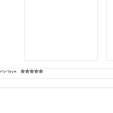
דירוג של 0 מתוך 5 כוכבים
אין עדיין די
מתכון מנצח עוגת מייפל שוקולד