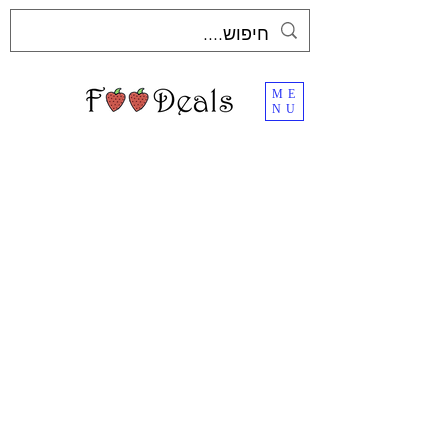
ME
NU