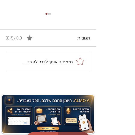
תגובות
0.0 / 5 ‏(0)
מתכון מנצח עוגת מייפל
מזמינים אותך לדרג ולהגיב...
שוקולד בחושה וקלה - זיוה
כהן