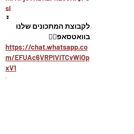
sl
⏬
לקבוצת המתכונים שלנו 
בוואטסאפ👇🏽
https://chat.whatsapp.co
m/EFUAc6VRPlVITCvWiOp
xV1
.