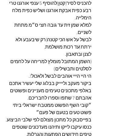
להכניס לסיר(קטן)להוסיף 5 ענפי אורגנו טרי 
רבע כפית אבקת אורגנו ושליש כפית מלח 
הימלייה,
למלא שמן זית עד גובה חצי ס״מ מתחת 
לשניים,
לבשל על אש הכי קטנה(רק שיבעבע ולא 
ירתח)עד רכות מושלמת,
לצנן ובתאבון.
(השמן המתובל מומלץ למריחה על לחמים 
לסלטים ותבשילים)
הי היי הייי אוהבים לבשל ולאכול!.
ביקור מעקב ולייייק בבלוג שלי יעשיר אתכם 
באלפי מתכונים טעימים מעניינים ופשוטים 
אהבתם ? שתפו וספרו לחבריכם.
״קובי השף הפשוט ממטבח ישראלי ביתי 
פשוט טעים בטעם של פעם״
בפייסבוק כל מתכון מצולם לפי שלבי הביצוע.
כנסו עיקבו לייקו ותיהנו מעדכונים שוטפים 
טיפים חידושים הפתעות והגרלות.