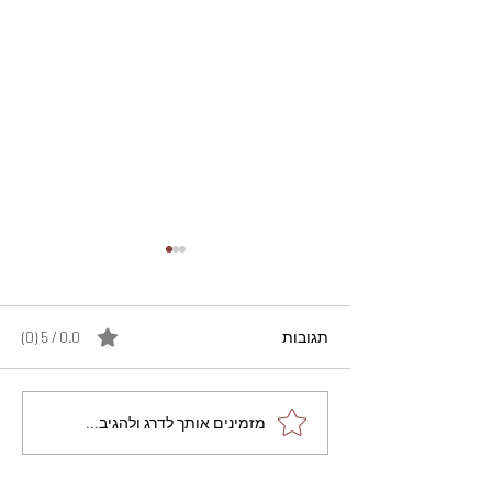
תגובות
0.0 / 5 ‏(0)
מתכון מנצח עוגת מייפל
מזמינים אותך לדרג ולהגיב...
שוקולד בחושה וקלה - זיוה
כהן