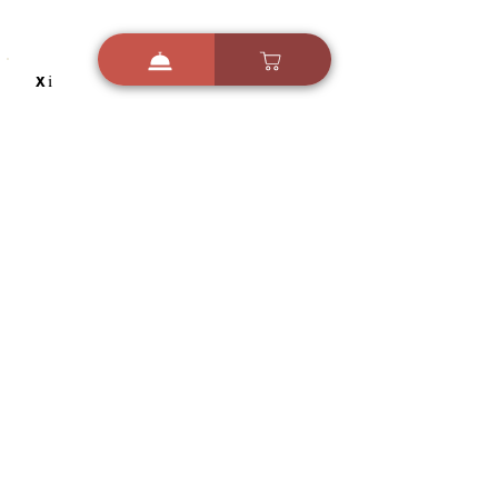
i
X
ברכות ואיחולים - אפליקציית הברכות של ישראל
ברכות ליום הולדת, ברכות
לחגים, ברכות לאירועים ועוד!
הורידו בחינם עכשיו ושלחו
ברכה לאהובים
הורדה