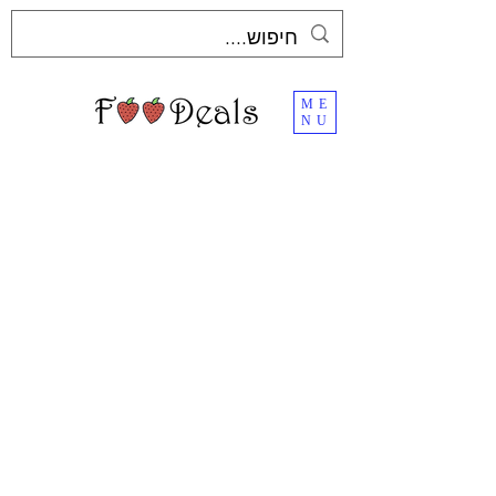
ME
NU