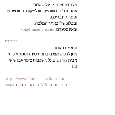
מענה מהיר וזמין על שאלות.
אהבתם ? כנסוווו עיקבווו ליייקוו תהנווו שתפו 
וספרו לחבריכם. 
ובבלוג שלי באתר המלצה. 
ובאינסטגרם. kobythesimplechef
********
המלצת האתר: 
ניתן לרכוש אצלנו בחנות סיר רוסטר איכותי 
מבית Darna, בעל 5 שכבות ציפוי אבן שיש 
👇🏽
.
https://www.foodeals.co.il/product-
page/סיר-רוסטר-8-ליטר-מבית-דרנה