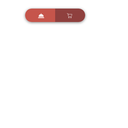
i
X
ברכות ואיחולים - אפליקציית הברכות של ישראל
ברכות ליום הולדת, ברכות
לחגים, ברכות לאירועים ועוד!
הורידו בחינם עכשיו ושלחו
ברכה לאהובים
הורדה