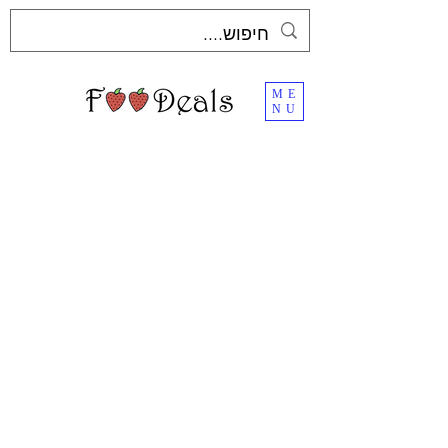
ME
NU