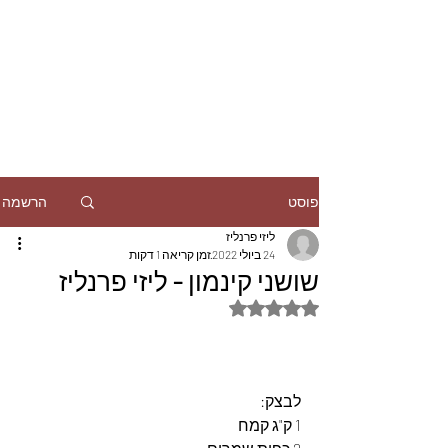
הרשמה
פוסט
ליזי פרנליז
24 ביולי 2022
זמן קריאה 1 דקות
שושני קינמון - ליזי פרנליז
דירוג של NaN מתוך 5 כוכבים
לבצק:
1 ק"ג קמח