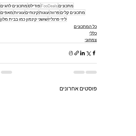
מתכונים
FooDeals
פודילס
מתכונים לחגים
מתכונים קלים
פרווה
עוגות
קינוחים
עוגיות
מאפים
ליזי פרנליז
שושני קינמון כמו בבית מלון
כל המתכונים
כללי
צמחוני
פוסטים אחרונים