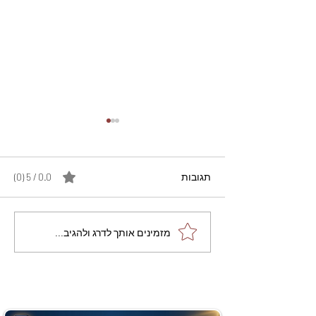
תגובות
0.0 / 5 ‏(0)
מתכון מנצח עוגת מייפל
מזמינים אותך לדרג ולהגיב...
שוקולד בחושה וקלה - זיוה
כהן