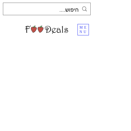
ME
NU