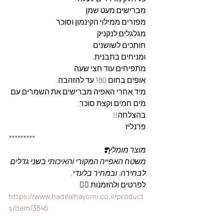
מברישים מעט שמן
מפזרים ממילוי הקינמון וסוכר
מגלגלים לנקניק
חותכים לשושנים
ומניחים בתבנית.
מתפיחים עוד חצי שעה
אופים בחום 180 עד להזהבה.
מיד אחרי האפיה מברישים את השמרים עם 
מים חמים וקצת סוכר.
בהצלחה!!
פרנליז
*********
מוצר מומלץ❣️
משטח האפייה המקורי והאיכותי בשני גדלים 
לבחירה, ובמחיר בלעדי.
לפרטים ולהזמנות 👇🏼
https://www.hadealhayomi.co.il/product
s/item/3846