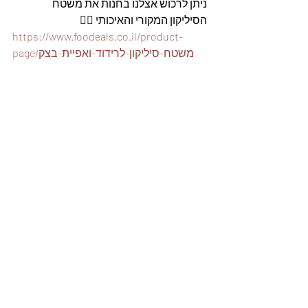
ניתן לרכוש אצלנו בחנות את משטח 
הסיליקון המקורי והאיכותי 👇🏽
https://www.foodeals.co.il/product-
page/משטח-סיליקון-לרידוד-ואפיית-בצק