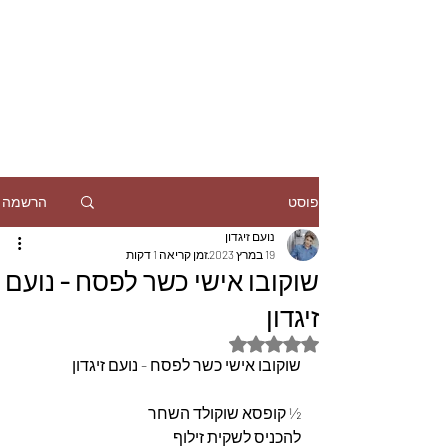
הרשמה
פוסט
נועם זיגדון
19 במרץ 2023
זמן קריאה 1 דקות
שוקובו אישי כשר לפסח - נועם
זיגדון
דירוג של NaN מתוך 5 כוכבים
שוקובו אישי כשר לפסח - נועם זיגדון
½ קופסא שוקולד השחר 
להכניס לשקית זילוף 