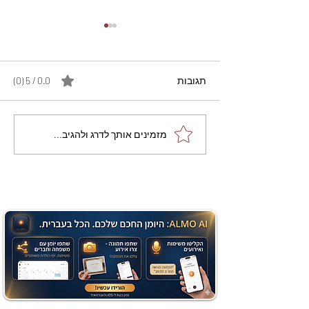
תגובות
0.0 / 5 ‏(0)
מתכון מנצח עוגת מייפל
מזמינים אותך לדרג ולהגיב...
שוקולד בחושה וקלה - זיוה
כהן