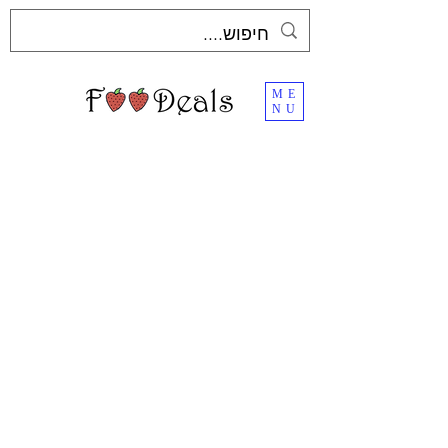
ME
NU