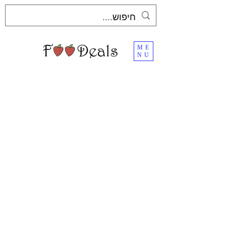
ME
NU