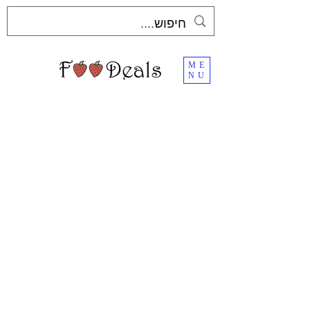
ME
NU