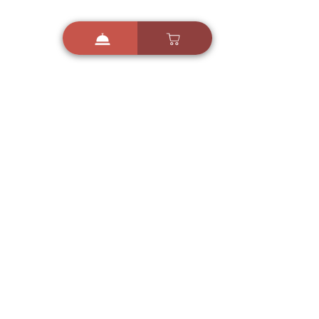
i
X
ברכות ואיחולים - אפליקציית הברכות של ישראל
ברכות ליום הולדת, ברכות
לחגים, ברכות לאירועים ועוד!
הורידו בחינם עכשיו ושלחו
ברכה לאהובים
הורדה