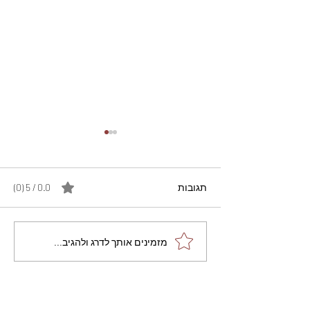
תגובות
0.0 / 5 ‏(0)
מתכון מנצח עוגת מייפל
מזמינים אותך לדרג ולהגיב...
שוקולד בחושה וקלה - זיוה
כהן