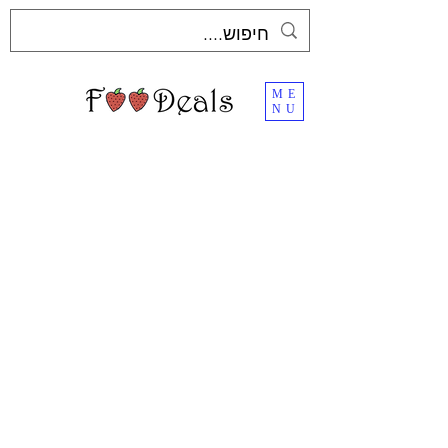
ME
NU