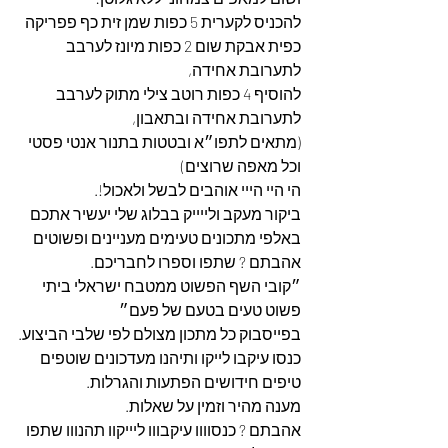
להכניס לקערית 5 כפות שמן זית כף פפריקה 
כפית אבקת שום 2 כפות מיונז לערבב 
לתערובת אחידה,
להוסיף 4 כפות רוטב צילי מתוק לערבב 
לתערובת אחידה ובתאבון,
(מתאים לתפו״א ובטטות בתנור אנטי פסטי 
וכל מאפה שרוצים)
הי היי הייי אוהבים לבשל ולאכול!.
ביקור מעקב ולייייק בבלוג שלי יעשיר אתכם 
באלפי מתכונים טעימים מעניינים ופשוטים 
אהבתם ? שתפו וספרו לחבריכם.
״קובי השף הפשוט ממטבח ישראלי ביתי 
פשוט טעים בטעם של פעם״
בפייסבוק כל מתכון מצולם לפי שלבי הביצוע.
כנסו עיקבו לייקו ותיהנו מעדכונים שוטפים 
טיפים חידושים הפתעות והגרלות.
מענה מהיר וזמין על שאלות.
אהבתם ? כנסוווו עיקבווו ליייקוו תהנווו שתפו 