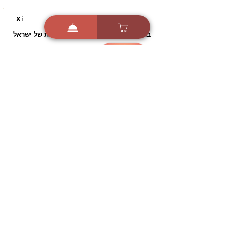
i
X
ברכות ואיחולים - אפליקציית הברכות של ישראל
ברכות ליום הולדת, ברכות
לחגים, ברכות לאירועים ועוד!
הורידו בחינם עכשיו ושלחו
ברכה לאהובים
הורדה