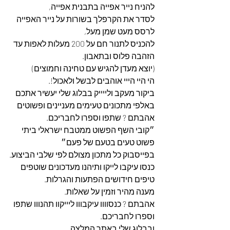
להניח נייר אפייה בתבנית אפייה,
לסדר את הקרפלך בשורות על נייר האפייה 
לרסס מעט שמן מעל,
להכניס לתנור חם על 200 מעלות לאפות עד 
הזהבה פלוס ובתאבון.
(יוצא מעדן להגיש עם טחינה וחמוצים)
הי היי הייי אוהבים לבשל ולאכול!.
ביקור מעקב ולייייק בבלוג שלי יעשיר אתכם 
באלפי מתכונים טעימים מעניינים ופשוטים 
אהבתם ? שתפו וספרו לחבריכם.
״קובי השף הפשוט ממטבח ישראלי ביתי 
פשוט טעים בטעם של פעם״
בפייסבוק כל מתכון מצולם לפי שלבי הביצוע.
כנסו עיקבו לייקו ותיהנו מעדכונים שוטפים 
טיפים חידושים הפתעות והגרלות.
מענה מהיר וזמין על שאלות.
אהבתם ? כנסוווו עיקבווו ליייקוו תהנווו שתפו 
וספרו לחבריכם. 
ובבלוג שלי באתר המלצה. 