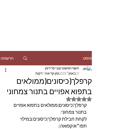
הרשמה
פוסט
השף הפשוט קובי פרידמן
21 באוק׳ 2022
זמן קריאה 1 דקות
קרפלך(כיסונים(ממולאים
בתפוא אפויים בתנור צמחוני
דירוג של NaN מתוך 5 כוכבים
קרפלך(כיסונים(ממולאים בתפוא אפויים 
בתנור צמחוני:
לקחת חבילת קרפלך(כיסונים)במילוי 
תפו״א(קפואה),