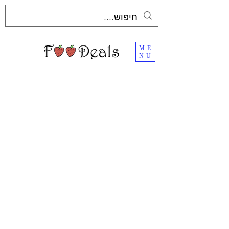
ME
NU