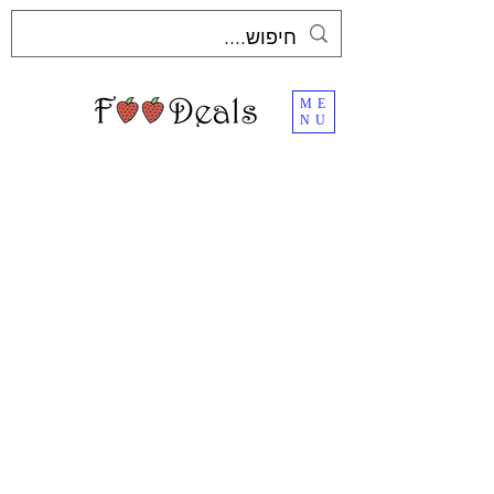
ME
NU