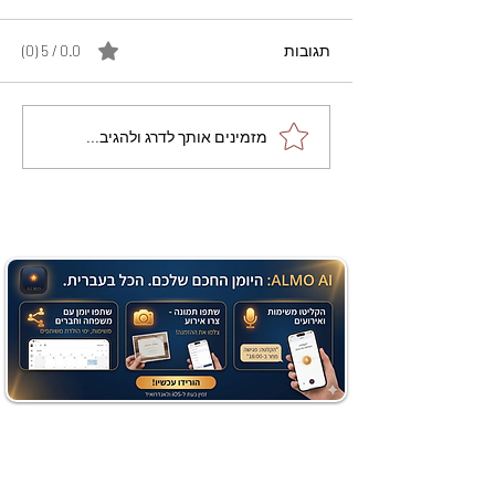
תגובות
0.0 / 5 ‏(0)
מתכון מנצח עוגת מייפל
מזמינים אותך לדרג ולהגיב...
שוקולד בחושה וקלה - זיוה
כהן