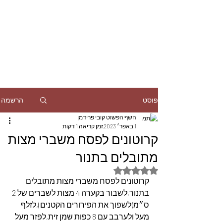
הרשמה
פוסט
השף הפשוט קובי פרידמן
1 באפר׳ 2023
זמן קריאה 1 דקות
קרוטונים לפסח משברי מצות
מתובלים בתנור
דירוג של NaN מתוך 5 כוכבים
קרוטונים לפסח משברי מצות מתובלים 
בתנור,לשבור בקערה 4 מצות לשברים של 2 
ס״מ(לשפוך את הפירורים הקטנים),לזלף 
מעל ולערבב עם 8 כפות שמן זית,לפזר מעל 