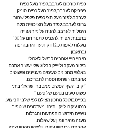
כפית כורכום לערבב,לפזר מעל כפית 
פפריקה לערבב,לפזר מעל כפית סומק 
לערבב,לפזר מעל חצי כפית פלפל שחור 
גרוס לערבב,לפזר מעל חצי כפית מלח 
הימלייה לערבב,להניח על נייר אפייה 
בתבנית אפייה,להכניס לתנור חם על 180 
מעלות לאפות כ 12 דקות עד הזהבה יפה 
ובתאבון
הי היי הייי אוהבים לבשל ולאכול!.
ביקור מעקב ולייייק בבלוג שלי יעשיר אתכם 
באלפי מתכונים טעימים מעניינים ופשוטים 
אהבתם ? שתפו וספרו לחבריכם.
״קובי השף הפשוט ממטבח ישראלי ביתי 
פשוט טעים בטעם של פעם״
בפייסבוק כל מתכון מצולם לפי שלבי הביצוע.
כנסו עיקבו לייקו ותיהנו מעדכונים שוטפים 
טיפים חידושים הפתעות והגרלות.
מענה מהיר וזמין על שאלות.
אהבתם ? כנסוווו עיקבווו ליייקוו תהנווו שתפו 