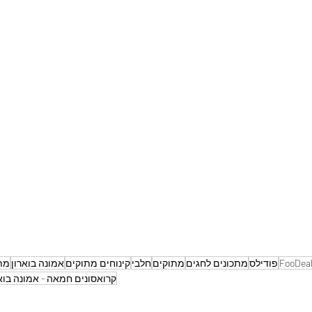
FooDea
פודילס
מתכונים לחגים
מתוקים
חלבי
קינוחים מתוקים
אמונה בוארון
מתכ
קרואסונים חמאה - אמונה בוא