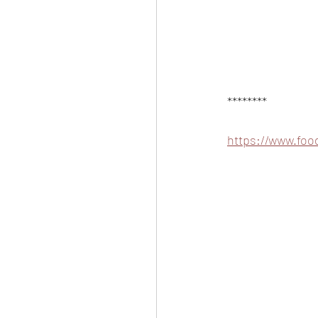
********