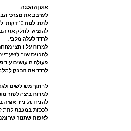
אופן ההכנה:     
לערבב את מצרכי הבצק ללוש ידנ
לתת  לנוח 10 דקות, להכניס למקרר לשעתיים לפחות.
להוציא ולחלק את הבצ
לרדד לעלה מלבי. 
למרוח עליו חצי מהחמ
להכניס שוב לשעתיים
פעולה זו עושים עוד פע
לרדד את הבצק למלבן 
לחתוך משולשים ולגלג
למרוח ביצה לפזר סוכ
להניח על נייר אפיה ב
לכסות במגבת לתת לתפיחה 
לאפות שתנור שחומם מראש ל-180 כ-25 דק