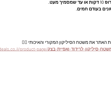
ך מעט. 
נים בעודם חמים. 
ת האתר את משטח הסיליקון המקורי והאיכותי 👇🏽
https://www.foodeals.co.il/product-pa/משטח-סיליקון-לרידוד-ואפיית-בצק