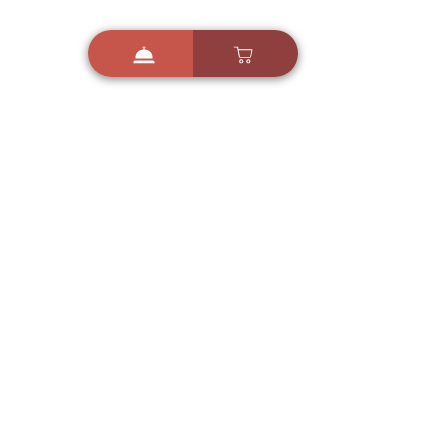
i
X
ברכות ואיחולים - אפליקציית הברכות של ישראל
ברכות ליום הולדת, ברכות
לחגים, ברכות לאירועים ועוד!
הורידו בחינם עכשיו ושלחו
ברכה לאהובים
הורדה