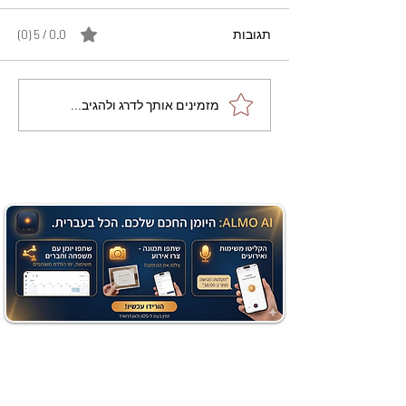
תגובות
0.0 / 5 ‏(0)
מתכון מנצח עוגת מייפל
מזמינים אותך לדרג ולהגיב...
שוקולד בחושה וקלה - זיוה
כהן