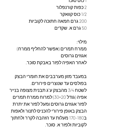
1 כוס סוכר
2 כפות קורנפלור
1/2 כוס קוואקר
200 גרם חמאה חתוכה לקוביות
50 גרם א. שקדים
מילוי:
ממרח תמרים (אפשר להחליף ממרח)
אגוזים גרוסים
לאחר האפיה לפזר באבקת סוכר.
במעבד מזון מערבבים את חומרי הבצק 
בפולסים עד שנוצרים פירורים.
לשטח 3/4 מהבצק ע"ג תבנית מצופה בנייר 
אפיה (גודל 20×30) למרוח ממרח תמרים 
לפזר אגוזים גרוסים ומעל לפזר את יתרת 
הבצק באופן פירורי להכניס לתנור ולאפות 
ב170-180 מעלות עד הזהבה לקרר ולחתוך 
לקוביות ולפזר א. סוכר.