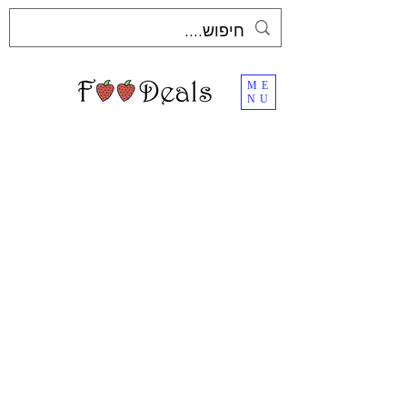
ME
NU