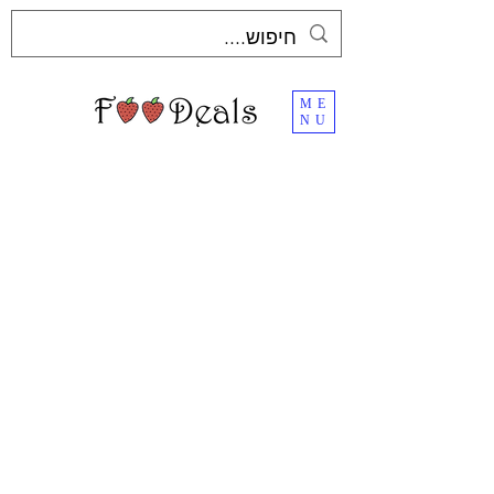
ME
NU