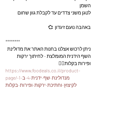
השמן
לטגן משני צדדים עד לקבלת גוון שחום 
באהבה נועם זיגדון  💞
********
ניתן לרכוש אצלנו בחנות האתר את מדולינת 
השף הידנית המומלצת - לחיתוך ירקות 
ופירות בקלות👇🏽
https://www.foodeals.co.il/product-
page/מנדולינת-שף-ידנית-4-ב-1-
לקיצוץ-וחתיכת-ירקות-ופירות-בקלות