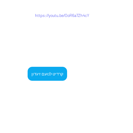
https://youtu.be/OoR6a7Zh4cY
קרדיט לנועם זיגדון