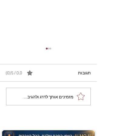
תגובות
0.0 / 5 ‏(0)
מתכון מנצח עוגת מייפל
מזמינים אותך לדרג ולהגיב...
שוקולד בחושה וקלה - זיוה
כהן