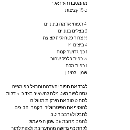
מהמטבח העיראקי 
כ-15 קציצות 
 4 תפוחי אדמה בינוניים 
2 בצלים בנוניים 
½ צרור פטרוזליה קצוצה 
4 ביצים  M
1 כף גדושה קמח 
¼ כפית פלפל שחור
1 כפית מלח 
שמן - לטיגון 
לגרד את תפוחי האדמה והבצל בפומפיה 
גסה לפזר מעט מלח להשאיר בצד כ- 5 דקות 
לסחוט טוב את הירקות מנוזלים
להוסיף את הפיטרוזליה והקמח והביצים 
לתבל ולערבב היטב 
לחמם מחבת עם שמן חצי עמוק 
לקחת כף גדושה מהתערובת ולצקת לתוך 