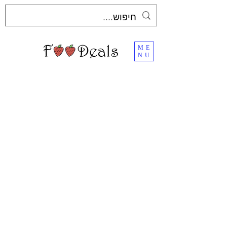
ME
NU