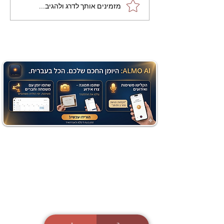
מתכון מנצח עוגת מייפל
מזמינים אותך לדרג ולהגיב...
שוקולד בחושה וקלה - זיוה
כהן