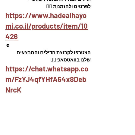
לפרטים ולהזמנות 👇🏼
https://www.hadealhayo
mi.co.il/products/item/10
426
⏬
הצטרפו לקבוצת הדילים והמבצעים 
שלנו בוואטסאפ 👇🏽
https://chat.whatsapp.co
m/FzYJ4qfYHfA64x8Deb
NrcK