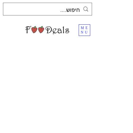
ME
NU