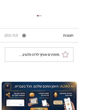
תגובות
0.0 / 5 ‏(0)
מתכון מנצח עוגת מייפל
מזמינים אותך לדרג ולהגיב...
שוקולד בחושה וקלה - זיוה
כהן