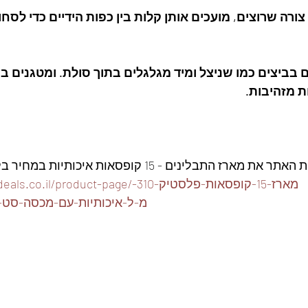
 צורה שרוצים, מועכים אותן קלות בין כפות הידיים כדי לסחו
ם בביצים כמו שניצל ומיד מגלגלים בתוך סולת. ומטגנים ב
 מזהיבות. 
ז התבלינים - 15 קופסאות איכותיות במחיר בלעדי👇
https://www.foodeals.co.il/product-page/מ
מ-ל-איכותיות-עם-מכסה-סט-