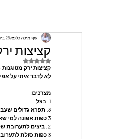
שף מיכה כלפא
28 ביוני 2023
קציצות ירק
דירוג של NaN מתוך 5 כוכבים
קציצות ירק מטוגנות 
לא לדבר איתי על אפיי
מצרכים:
1. בצל
3. תפו"א גדולים שעברו בישול במים כמו לפני פירה
3 כפות אפונה למי שאוהב
2, ביצים לתערובת של הקציצות
3 כפות סולת לתערובת !!