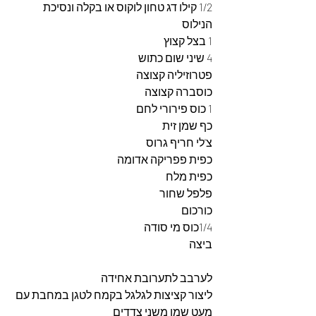
1/2 קילו דג טחון לוקוס או בקלה ונסיכת 
הנילוס
1 בצל קצוץ
4 שיני שום כתוש
פטרוזיליה קצוצה
כוסברה קצוצה
1 כוס פירורי לחם
כף שמן זית
צ'לי חריף גרוס
כפית פפריקה אדומה
כפית מלח
פלפל שחור
כורכום
1/4כוס מי סודה
ביצה
לערבב לתערובת אחידה
ליצור קציצות לגלגל בקמח לטגן במחבת עם 
מעט שמן משני צדדים