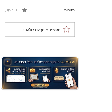
תגובות
0.0 / 5 ‏(0)
מתכון מנצח עוגת מייפל
מזמינים אותך לדרג ולהגיב...
שוקולד בחושה וקלה - זיוה
כהן