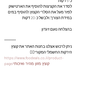
כ-5 דקות
לסדר את הקציצות להוסיף את הארטישוק 
לפזר מעל את הסלרי הקצוץ (להוסיף במים 
במידת הצורך) ולבשל כ-20 דקות
בהצלחה נועם זיגדון 
********
ניתן לרכוש אצלנו בחנות האתר את קוצץ 
הירקות החשמלי המקורי👇🏽
https://www.foodeals.co.il/product-
page/קוצץ-מזון-מהיר-ואיכותי