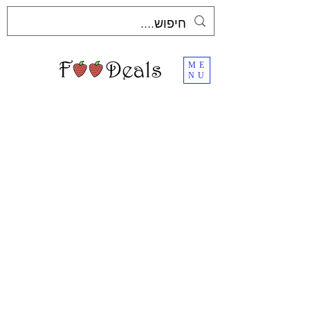
ME
NU