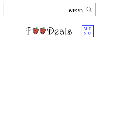
ME
NU