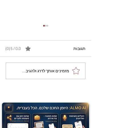
תגובות
0.0 / 5 ‏(0)
מתכון מנצח עוגת מייפל
מזמינים אותך לדרג ולהגיב...
שוקולד בחושה וקלה - זיוה
כהן