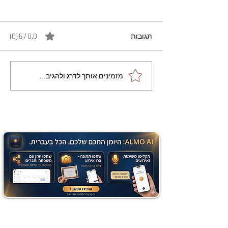
תגובות
0.0 / 5 ‏(0)
מתכון מנצח עוגת מייפל
מזמינים אותך לדרג ולהגיב...
שוקולד בחושה וקלה - זיוה
כהן