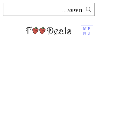
ME
NU