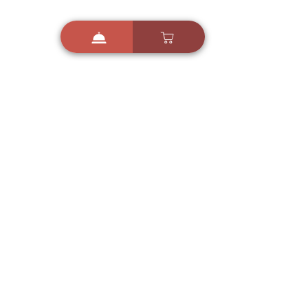
i
X
ברכות ואיחולים - אפליקציית הברכות של ישראל
ברכות ליום הולדת, ברכות
לחגים, ברכות לאירועים ועוד!
הורידו בחינם עכשיו ושלחו
ברכה לאהובים