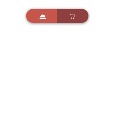
i
X
ברכות ואיחולים - אפליקציית הברכות של ישראל
ברכות ליום הולדת, ברכות
לחגים, ברכות לאירועים ועוד!
הורידו בחינם עכשיו ושלחו
ברכה לאהובים
הורדה