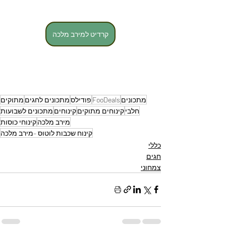
קרדיט למירב מלכה
מתכונים
FooDeals
פודילס
מתכונים לחגים
מתוקים
חלבי
קינוחים מתוקים
קינוחים
מתכונים לשבועות
מירב מלכה
קינוחי כוסות
קינוח שכבות לוטוס –מירב מלכה
כללי
חגים
צמחוני