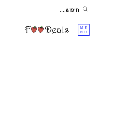
ME
NU