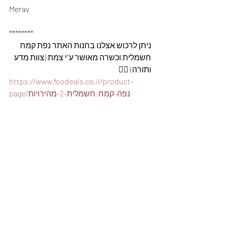
Merav 
********
ניתן לרכוש אצלנו בחנות האתר נפת קמח 
חשמלית וכשרה מאושר ע"י צמת (צוות מדע 
ותורה) 👇🏽
https://www.foodeals.co.il/product-
page/נפה-קמח-חשמלית-2-מהירויות