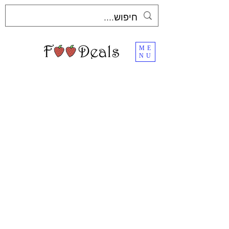
ME
NU