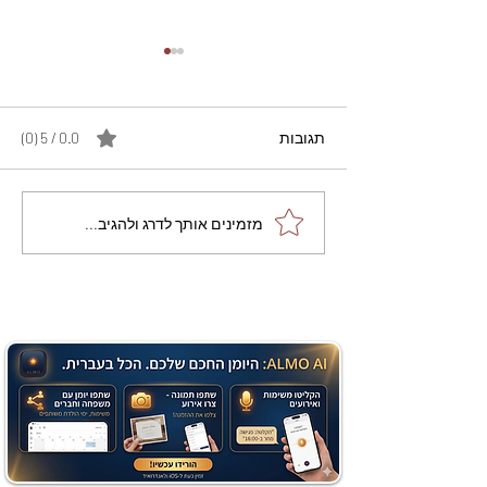
תגובות
0.0 / 5 ‏(0)
מתכון מנצח עוגת מייפל
מזמינים אותך לדרג ולהגיב...
שוקולד בחושה וקלה - זיוה
כהן